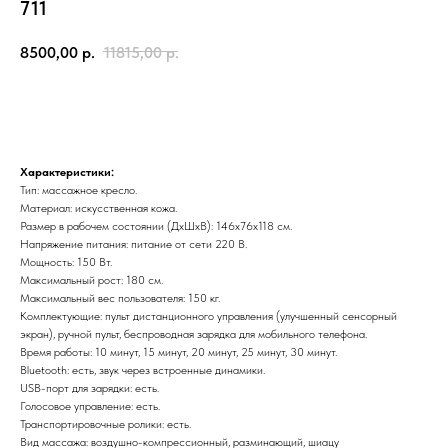
711
8500,00
р.
11815,00
р.
Заказать
Характеристики:
Тип: массажное кресло.
Материал: искусственная кожа.
Размер в рабочем состоянии (ДxШxВ): 146x76x118 см.
Напряжение питания: питание от сети 220 В.
Мощность: 150 Вт.
Максимальный рост: 180 см.
Максимальный вес пользователя: 150 кг.
Комплектующие: пульт дистанционного управления (улучшенный сенсорный
экран), ручной пульт, беспроводная зарядка для мобильного телефона.
Время работы: 10 минут, 15 минут, 20 минут, 25 минут, 30 минут.
Bluetooth: есть, звук через встроенные динамики.
USB-порт для зарядки: есть.
Голосовое управление: есть.
Транспортировочные ролики: есть.
Вид массажа: воздушно-компрессионный, разминающий, шиацу