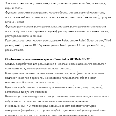
Зона массажа: голова, плечи, шея, спина, поясница, руки, ноги, бедра, ягодицы,
икры и стопы.
Функции: автоматические режим, массаж бёдер, массаж верхней части тела,
массаж нижней части тела, массаж ног, нулевая гравитация (режим Zero), прогрев
(спина и ноги).
Функции регулировки: регулировка зоны массажа, регулировка интенсивности
массажа (ролики и воздушные подушки), регулировка наклона подставки для ног,
регулировка наклона спинки.
Программы: автоматический режим, режим Relax, режим Relief, Sleep-режим, THAI
режим, WAIST режим, BOSS режим, режим Neck, режим Classic, режим Strong,
режим Female.
Особенности массажного кресла TeraxRelax ULTIMA CF-711:
Модель разработана для размещения в небольших помещениях, что позволяет
установить её даже в ограниченном пространстве.
Конструкция позволяет адаптировать элементы кресла (высота, подголовник,
подлокотники) под параметры конкретного пользователя, обеспечивая
максимальный комфорт и эффективность.
Кресло прорабатывает основные проблемные зоны (спина, шея, руки, ноги),
заменяя курсы ручного массажа.
Включает различные виды массажа: разминание, поколачивание, постукивание и
вибрацию, что помогает снять нервное и мышечное напряжение.
Инновационный 4D-массаж: роликовый механизм работает в четырех
измерениях (вверх/вниз, в стороны, вглубь) с динамической регулировкой силы
давления и скорости. Это позволяет имитировать прикосновения рук