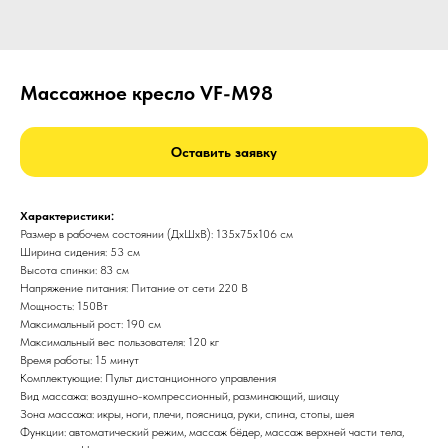
Массажное кресло VF-M98
Оставить заявку
Характеристики:
Размер в рабочем состоянии (ДxШxВ): 135x75x106 см
Ширина сидения: 53 см
Высота спинки: 83 см
Напряжение питания: Питание от сети 220 В
Мощность: 150Вт
Максимальный рост: 190 см
Максимальный вес пользователя: 120 кг
Время работы: 15 минут
Комплектующие: Пульт дистанционного управления
Вид массажа: воздушно-компрессионный, разминающий, шиацу
Зона массажа: икры, ноги, плечи, поясница, руки, спина, стопы, шея
Функции: автоматический режим, массаж бёдер, массаж верхней части тела,