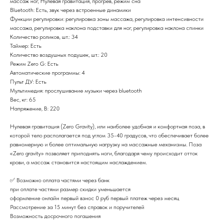
массаж ног, Нулевая гравитация, прогрев, режим сна
Bluetooth: Есть, звук через встроенные динамики
Функции регулировки: регулировка зоны массажа, регулировка интенсивности
массажа, регулировка наклона подставки для ног, регулировка наклона спинки
Количество роликов, шт.: 34
Таймер: Есть
Количество воздушных подушек, шт.: 20
Режим Zero G: Есть
Автоматические программы: 4
Пульт ДУ: Есть
Мультимедия: прослушивание музыки через bluetooth
Вес, кг: 65
Напряжение, В: 220
Нулевая гравитация (Zero Gravity), или наиболее удобная и комфортная поза, в
которой тело располагается под углом 35-40 градусов, что обеспечивает более
равномерную и более оптимальную нагрузку на массажные механизмы. Поза
«Zero gravity» позволяет приподнять ноги, благодаря чему происходит отток
крови, а массаж становится настоящим наслаждением.
✅ Возможно оплата частями через банк
при оплате частями размер скидки уменьшается
оформление онлайн первый взнос 0 руб первый платеж через месяц
Рассмотрение за 15 минут без справок и поручителей
Возможность досрочного погашения