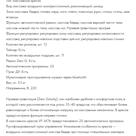
Тип: массажное кресло
Вид массажа: воздушно-компрессионный, разминающий, шиацу
Зона массажа: бедра, голова, икры, ноги, плечи, поясница, руки, спина, стопы, шея,
ягодицы
Функции: автоматический режим, массаж бёдер, массаж верхней части тела,
массаж нижней части тела, массаж ног, Нулевая гравитация, прогрев
Функции регулировки: регулировка зоны массажа, регулировка интенсивности
массажа, регулировка наклона подставки для ног, регулировка наклона спинки
Количество роликов, шт.: 12
Таймер: Есть
Количество воздушных подушек, шт.: 11
Режим Zero G: Есть
Автоматические программы: 20
Пульт ДУ: Есть
Мультимедия: прослушивание музыки через bluetooth
Вес, кг: 53 кг
Напряжение, В: 220
Нулевая гравитация (Zero Gravity), или наиболее удобная и комфортная поза, в
которой тело располагается под углом 35-40 градусов, что обеспечивает более
равномерную и более оптимальную нагрузку на массажные механизмы. В кресле
предусмотрена функция нагрева спинки.
В массажном кресле VF-M76 предустановлено 20 автоматических программ.
Русифицированный пульт управления. Уникальная особенность кресла —
воздушно-компрессионный массаж бедер при помощи специальных накладок.