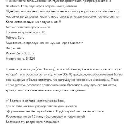
нижней части тела, массаж ног, Нулевая гравитация, прогрев, режим сна
Bluetooth: Есть, звук через встроенные динамики
Функции регулировки: регулировка зоны массажа, регулировка интенсивности
массажа, регулировка наклона подставки для ног, регулировка наклона спинки
Количество воздушных подушек, шт.: 9
Автоматические программы: 4
Количество роликов, шт.: 10
Таймер: Есть
Мультимедия: прослушивание музыки через bluetooth
Вес, кг: 46
Режим Zero G: Есть
Напряжение, В: 220
Нулевая гравитация (Zero Gravity), или наиболее удобная и комфортная поза, в
которой тело располагается под углом 35-40 градусов, что обеспечивает более
равномерную и более оптимальную нагрузку на массажные механизмы. Поза
«Zero gravity» позволяет приподнять ноги, благодаря чему происходит отток
крови, а массаж становится настоящим наслаждением.
✅ Возможно оплата частями через банк
при оплате частями размер скидки уменьшается
оформление онлайн первый взнос 0 руб первый платеж через месяц
Рассмотрение за 15 минут без справок и поручителей
Возможность досрочного погашения