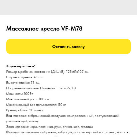
Массажное кресло VF-M78
Оставить заявку
Характеристики:
Размер в рабочем состоянии (ДxШxВ): 125x61x107 см
Ширина сидения: 45 см
Высота спинки: 75 см
Напряжение питания: Питание от сети 220 В
Мощность: 100Вт
Максимальный рост: 180 см
Максимальный вес пользователя: 110 кг
Время работы: 20 минут
Вид массажа: вибрационный, воздушно-компрессионный, постукивающий,
разминающий, шиацу
Зона массажа: икры, поясница, руки, спина, шея, ягодицы
Функции: автоматический режим, вибрация, массаж верхней части тела, массаж