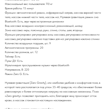
Максимальный вес пользователя: 110 кг
Время работы: 15 минут
Функции: автоматический режим, инфракрасный нагрев, массаж верхней части
тела, массаж нижней части тела, массаж ног, Нулевая гравитация, режим сна
Bluetooth: Есть, звук через встроенные динамики
Вид массажа: воздушно-компрессионный, разминающий, шиацу
Зона массажа: икры, поясница, руки, спина, стопы, шея, ягодицы
Функции регулировки: регулировка зоны массажа, регулировка интенсивности
массажа, регулировка наклона подставки для ног, регулировка наклона спинки
Количество воздушных подушек, шт.: 9
Автоматические программы: 20
Количество роликов, шт.: 12
Таймер: Есть
Пульт ДУ: Есть
Мультимедия: прослушивание музыки через bluetooth
Напряжение, В: 220
Режим Zero G: Есть
Нулевая гравитация (Zero Gravity), или наиболее удобная и комфортная поза, в
которой тело располагается под углом 35-40 градусов, что обеспечивает более
равномерную и более оптимальную нагрузку на массажные механизмы. Поза
«Zero gravity» позволяет приподнять ноги, благодаря чему происходит отток
крови, а массаж становится настоящим наслаждением.